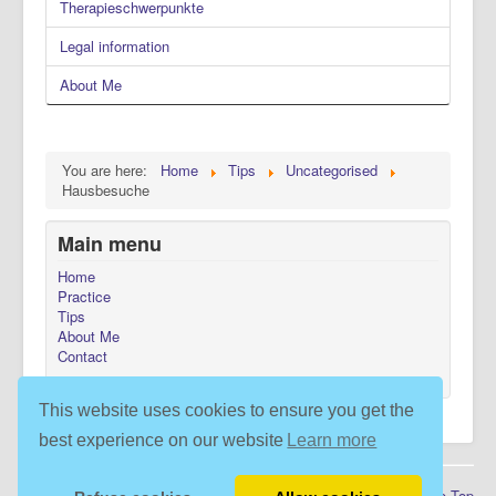
Therapieschwerpunkte
Legal information
About Me
You are here:
Home
Tips
Uncategorised
Hausbesuche
Main menu
Home
Practice
Tips
About Me
Contact
This website uses cookies to ensure you get the
best experience on our website
Learn more
© 2026 Physiotherapeutin Sandra Wright: Physiotherapie
Back to Top