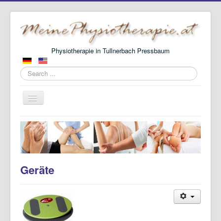
Physiotherapie in Tullnerbach Pressbaum
Search
...
Toggle
Navigation
Home
About Me
News
Geräte
Contact