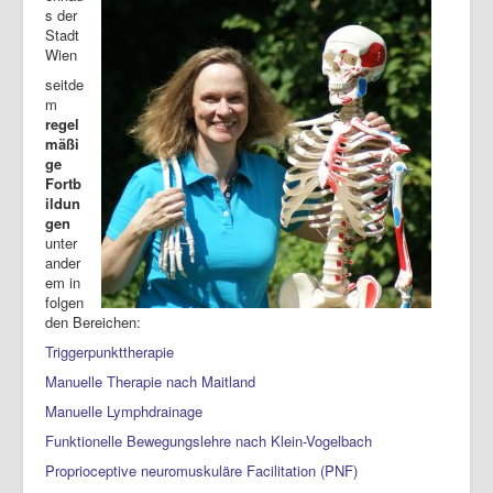
s der
Stadt
Wien
seitde
m
regel
mäßi
ge
Fortb
ildun
gen
unter
ander
em in
folgen
den Bereichen:
Triggerpunkttherapie
Manuelle Therapie nach Maitland
Manuelle Lymphdrainage
Funktionelle Bewegungslehre nach Klein-Vogelbach
Proprioceptive neuromuskuläre Facilitation (PNF)