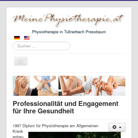
Physiotherapie in Tullnerbach Pressbaum
Suchen
...
Navigation
an/aus
Hauptseite
Über mich
Aktuelles
Professionalität und Engagement
Kontakt
für Ihre Gesundheit
1997 Diplom für Physiotherapie am Allgemeinen
Krank
enhau