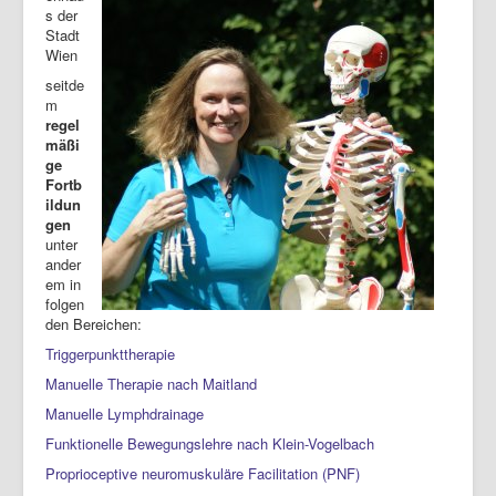
s der
Stadt
Wien
seitde
m
regel
mäßi
ge
Fortb
ildun
gen
unter
ander
em in
folgen
den Bereichen:
Triggerpunkttherapie
Manuelle Therapie nach Maitland
Manuelle Lymphdrainage
Funktionelle Bewegungslehre nach Klein-Vogelbach
Proprioceptive neuromuskuläre Facilitation (PNF)