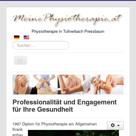
Physiotherapie in Tullnerbach Pressbaum
Suchen
...
Navigation
an/aus
Hauptseite
Über mich
Aktuelles
Professionalität und Engagement
Kontakt
für Ihre Gesundheit
1997 Diplom für Physiotherapie am Allgemeinen
Krank
enhau